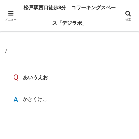
お仕事に、勉強に。快適な空間を提供します。
松戸駅西口徒歩3分 コワーキングスペー
ホーム
コワーキング・料金
バーチャルオフィス
ACCESS
デ
メニュー
検索
ス「デジラボ」
/
Q
あいうえお
A
かきくけこ